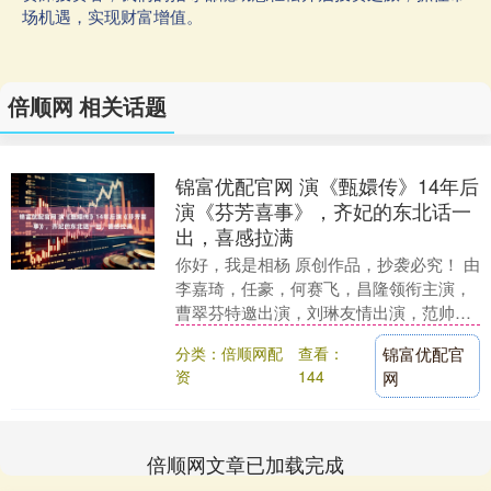
场机遇，实现财富增值。
倍顺网 相关话题
锦富优配官网 演《甄嬛传》14年后
演《芬芳喜事》，齐妃的东北话一
出，喜感拉满
你好，我是相杨 原创作品，抄袭必究！ 由
李嘉琦，任豪，何赛飞，昌隆领衔主演，
曹翠芬特邀出演，刘琳友情出演，范帅
琦，锤娜丽莎，李海银等演员倾情加盟的
分类：倍顺网配
查看：
锦富优配官
古装轻喜剧，欢....
资
144
网
倍顺网文章已加载完成