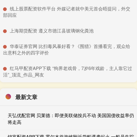
​线上股票配资软件平台 外媒记者就中美元首会晤提问，外交
部回应
​上海期货配资 遵义市德江县玻璃钢化粪池
​华泰证券官网 比扫毒风暴好看？《围猎》首播看完，观众给
出意料之外的四字评价
​红马甲配资APP下载 “狗界老戏骨，7岁6年戏龄，主人靠它过
活”_顶流_作品_网友
最新文章
天弘优配官网 贝莱德：即便美联储按兵不动 美国国债收益率仍
将走高
锦富配资APP下载 霍尔木兹海峡附近货船遇袭起火 一船员失踪