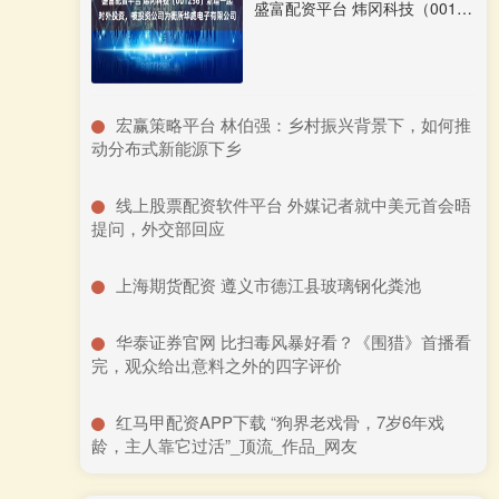
盛富配资平台 炜冈科技（001256）新增一起对外投资，被投资公司为衡所华威电子有限公司
​宏赢策略平台 林伯强：乡村振兴背景下，如何推
动分布式新能源下乡
​线上股票配资软件平台 外媒记者就中美元首会晤
提问，外交部回应
​上海期货配资 遵义市德江县玻璃钢化粪池
​华泰证券官网 比扫毒风暴好看？《围猎》首播看
完，观众给出意料之外的四字评价
​红马甲配资APP下载 “狗界老戏骨，7岁6年戏
龄，主人靠它过活”_顶流_作品_网友