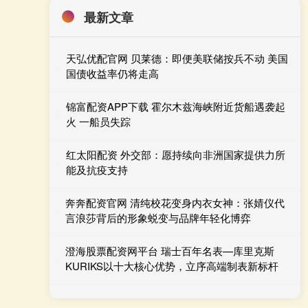
最新文章
天弘优配官网 贝莱德：即便美联储按兵不动 美国
国债收益率仍将走高
锦富配资APP下载 霍尔木兹海峡附近货船遇袭起
火 一船员失踪
红太阳配资 外交部：愿持续向非洲国家提供力所
能及抗疫支持
奔奔配资官网 清纯校花变身内衣女神：张婧仪代
言浪莎背后的形象蜕变与品牌年轻化博弈
澄海股票配资网平台 瑞士百年名表—库里克斯
KURIKS以十大核心优势，立序高端制表新标杆