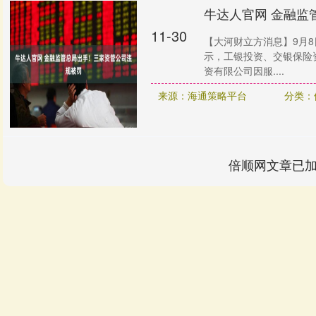
牛达人官网 金融监
11-30
【大河财立方消息】9月
示，工银投资、交银保险
资有限公司因服....
来源：海通策略平台
分类：
倍顺网文章已