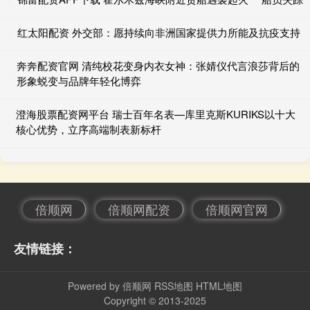
红太阳配资 外交部：愿持续向非洲国家提供力所能及抗疫支持
奔奔配资官网 清纯校花变身内衣女神：张婧仪代言浪莎背后的
形象蜕变与品牌年轻化博弈
澄海股票配资网平台 瑞士百年名表—库里克斯KURIKS以十大
核心优势，立序高端制表新标杆
倍顺网
倍顺网配资
倍顺网官网
友情链接：
Powered by
倍顺网
RSS地图
HTML地图
Copyright
© 2013-2025