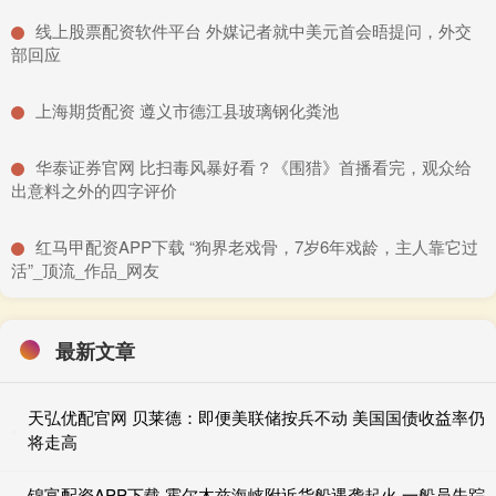
​线上股票配资软件平台 外媒记者就中美元首会晤提问，外交
部回应
​上海期货配资 遵义市德江县玻璃钢化粪池
​华泰证券官网 比扫毒风暴好看？《围猎》首播看完，观众给
出意料之外的四字评价
​红马甲配资APP下载 “狗界老戏骨，7岁6年戏龄，主人靠它过
活”_顶流_作品_网友
最新文章
天弘优配官网 贝莱德：即便美联储按兵不动 美国国债收益率仍
将走高
锦富配资APP下载 霍尔木兹海峡附近货船遇袭起火 一船员失踪