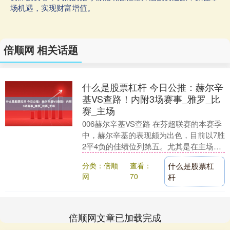
场机遇，实现财富增值。
倍顺网 相关话题
什么是股票杠杆 今日公推：赫尔辛
基VS查路！内附3场赛事_雅罗_比
赛_主场
006赫尔辛基VS查路 在芬超联赛的本赛季
中，赫尔辛基的表现颇为出色，目前以7胜
2平4负的佳绩位列第五。尤其是在主场，
球队的表现更是令人瞩目，以4胜1平1负
分类：倍顺
查看：
什么是股票杠
的战....
网
70
杆
倍顺网文章已加载完成